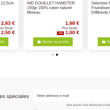
Biscuit Rongeurs - Différents
PLATEF
ongeurs -
Goûts
55x39cm 
3,64 €
3,15 €
Prix Drive :
Prix Drive :
3,46 €
2,99 €
%
-5%
anier
Ajouter au panier
es spéciales
Vous pouvez vous désinscrire à tou