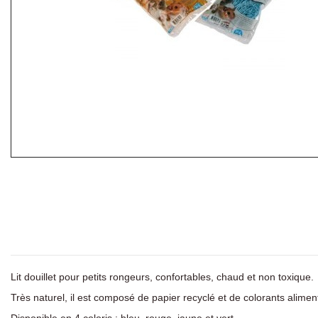
Lit douillet pour petits rongeurs, confortables, chaud et non toxique.
Très naturel, il est composé de papier recyclé et de colorants alimen
Disponible en 4 coloris : bleu, rouge, jaune et vert.