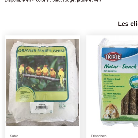
Les cl
Couchages, hamacs et lits
Friandises