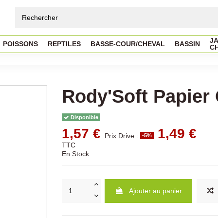
JA
POISSONS
REPTILES
BASSE-COUR/CHEVAL
BASSIN
C
Rody'Soft Papier
Disponible
1,57 €
1,49 €
Prix Drive :
-5%
TTC
En Stock
Ajouter au panier