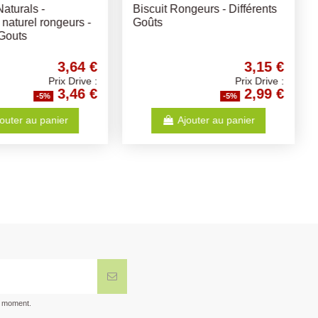
ORME RONGEUR -
Mélange Volaille Mix
- SAVIC
Concassé 20 kg
10,51 €
9,46 €
Prix Drive :
Prix Drive :
9,98 €
8,99 €
-5%
-5%
Ajouter au panier
Ajouter au panier
t moment.