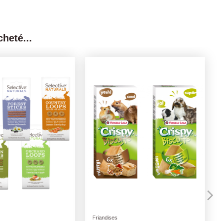
heté...
ris
Poules