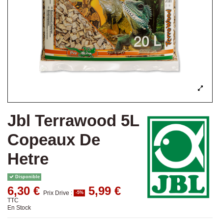
Jbl Terrawood 5L
Copeaux De
Hetre
Disponible
6,30 €
5,99 €
Prix Drive :
-5%
TTC
En Stock