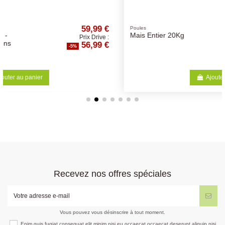
9 €
9,46 €
Poules
Mais Entier 20Kg
ve :
Prix Drive :
9 €
8,99 €
-5%
Ajouter au panier
Recevez nos offres spéciales
Vous pouvez vous désinscrire à tout moment.
Enim quis fugiat consequat elit minim nisi eu occaecat occaecat deserunt aliquip nisi