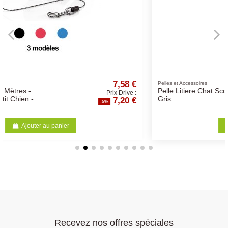
,58 €
2,10 
Pelles et Accessoires
Pelle Litiere Chat Scoop Sift
Drive :
Prix Drive 
20 €
2,00 
Gris
-5%
Ajouter au panier
Recevez nos offres spéciales