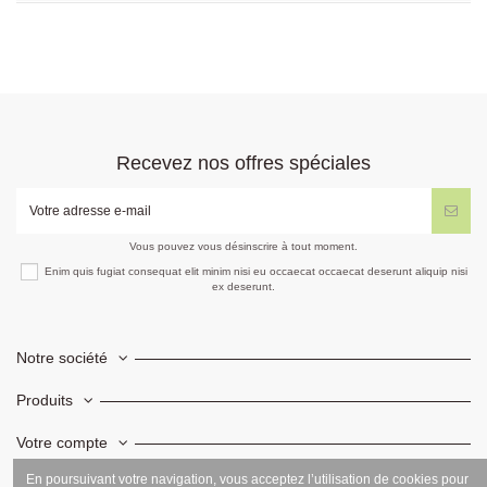
Recevez nos offres spéciales
Vous pouvez vous désinscrire à tout moment.
Enim quis fugiat consequat elit minim nisi eu occaecat occaecat deserunt aliquip nisi
ex deserunt.
Notre société
Produits
Votre compte
En poursuivant votre navigation, vous acceptez l’utilisation de cookies pour
Informations