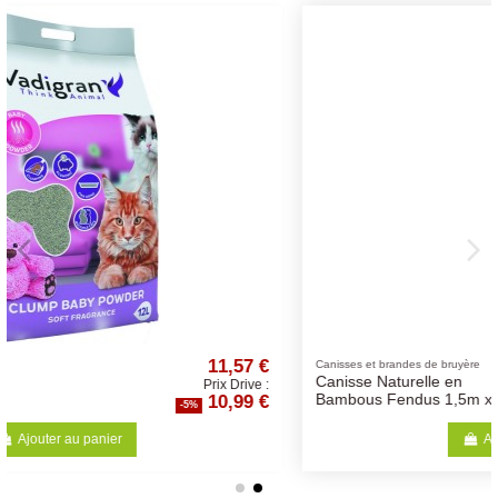
 €
17,88 €
Canisses et brandes de bruyère
Canisse Naturelle en
e :
Prix Drive :
 €
16,99 €
Bambous Fendus 1,5m x 5m
-5%
Ajouter au panier