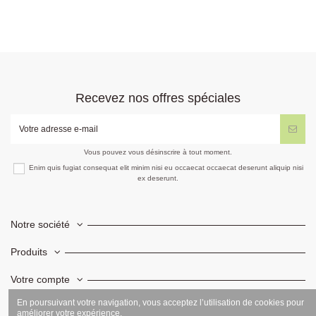
Recevez nos offres spéciales
Vous pouvez vous désinscrire à tout moment.
Enim quis fugiat consequat elit minim nisi eu occaecat occaecat deserunt aliquip nisi
ex deserunt.
Notre société
Produits
Votre compte
En poursuivant votre navigation, vous acceptez l’utilisation de cookies pour
Informations
améliorer votre expérience.