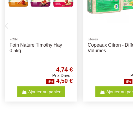
Canaris & Exotiques
Litières
Sticks Canaris Super Graines
Paille - Différents 
et Fleurs 60Gr
1,88 €
Prix Drive :
1,79 €
-5%
-5
Ajouter au panier
Ajouter au p