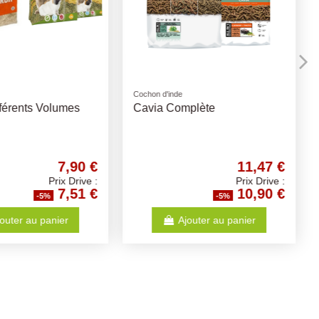
lette
Canaris & Exotiques
ant Litiere Pin
Sticks Canaris Mélange
Fruits et Pissenlit 60Gr
4,74 €
1,88 €
Prix Drive :
Prix Drive :
4,50 €
1,79 €
-5%
-5%
Ajouter au panier
Ajouter au panier