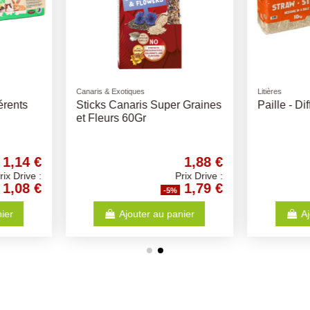
Cochon d'inde
Maisons de toi
Volumes
Cavia Complète
Desodoris
Rongeur
7,90 €
11,47 €
Prix Drive :
Prix Drive :
7,51 €
10,90 €
%
-5%
anier
Ajouter au panier