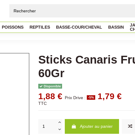
JA
POISSONS
REPTILES
BASSE-COUR/CHEVAL
BASSIN
C
Sticks Canaris Fr
60Gr
Disponible
1,88 €
1,79 €
Prix Drive :
-5%
TTC
Ajouter au panier