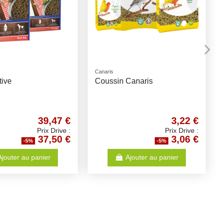
nde
Compléments Alimentaires
omplète
Huile de Saumon - Différents
Volumes
11,47 €
11,57 €
Prix Drive :
Prix Drive :
10,90 €
10,99 €
-5%
-5%
Ajouter au panier
Ajouter au panier