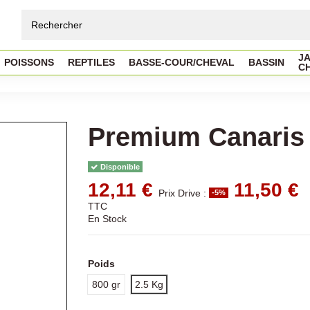
JA
POISSONS
REPTILES
BASSE-COUR/CHEVAL
BASSIN
C
Premium Canaris
Disponible
12,11 €
11,50 €
Prix Drive :
-5%
TTC
En Stock
Poids
800 gr
2.5 Kg