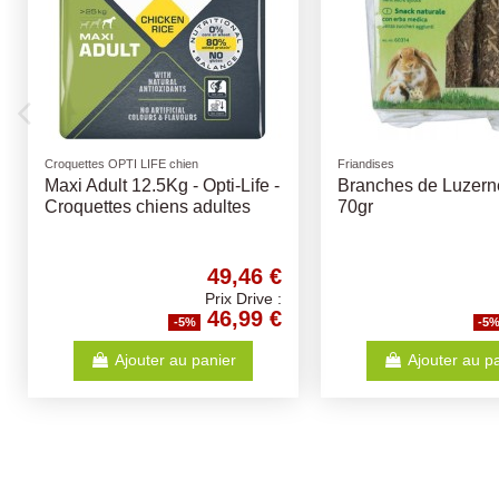
Rupture de stock
Jouets
Biscuits
Dog Disc Caoutchouc Ø22cm
Biscuits Mix Os Ca
- frisbee
Cereales et Viand
10Kg - Friandises 
6,30 €
Prix Drive :
5,99 €
-5%
-5%
Voir
Ajouter au 