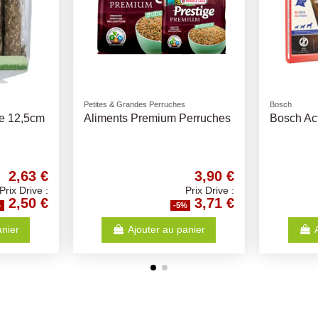
Rupture de stock
Nids et Baignoires
Cochon d'i
lcium
BAIGNOIRE OISEAUX
Cavia C
es Carton
GRANDE LUXE
chiens
32,62 €
2,30 €
Prix Drive :
Prix Drive :
30,99 €
2,19 €
-5%
panier
Voir