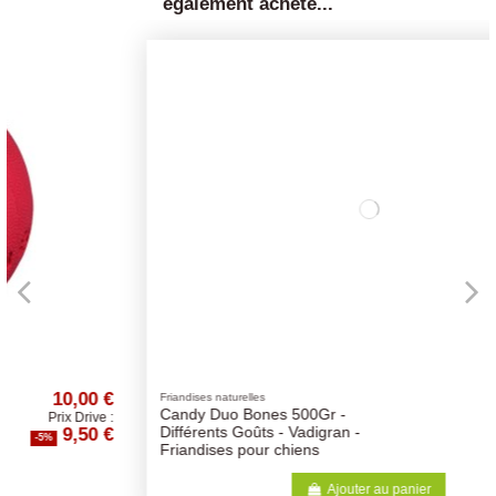
également acheté...
5,69 €
Friandises naturelles
Candy Duo Bones 500Gr -
Prix Drive :
5,41 €
Différents Goûts - Vadigran -
-5%
Friandises pour chiens
Ajouter au panier