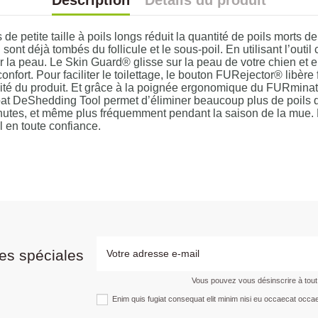
Description
Détails du produit
petite taille à poils longs réduit la quantité de poils morts d
qui sont déjà tombés du follicule et le sous-poil. En utilisant l’
la peau. Le Skin Guard® glisse sur la peau de votre chien et e
nfort. Pour faciliter le toilettage, le bouton FURejector® libère f
lité du produit. Et grâce à la poignée ergonomique du FURminato
at DeShedding Tool permet d’éliminer beaucoup plus de poils q
minutes, et même plus fréquemment pendant la saison de la mue. 
l en toute confiance.
es spéciales
Vous pouvez vous désinscrire à tou
Enim quis fugiat consequat elit minim nisi eu occaecat occae