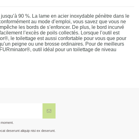
e jusqu’à 90 %. La lame en acier inoxydable pénètre dans le
outil conformément au mode d’emploi, vous savez que vous ne
mpêche les bords de s’enfoncer. De plus, le bord incurvé
acilement l’excès de poils collectés. Lorsque l’outil est
r®, le toilettage est aussi confortable pour vous que pour
u’un peigne ou une brosse ordinaires. Pour de meilleurs
FURminator®, outil idéal pour un toilettage de niveau
t moment.
cat deserunt aliquip nisi ex deserunt.