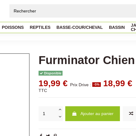
JA
POISSONS
REPTILES
BASSE-COUR/CHEVAL
BASSIN
C
Furminator Chien
Disponible
19,99 €
18,99 €
Prix Drive :
-5%
TTC
Ajouter au panier