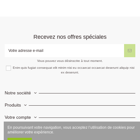
Recevez nos offres spéciales
Vous pouvez vous désinscrire à tout moment.
Enim quis fugiat consequat elit minim nisi eu occaecat occaecat deserunt aliquip nisi
ex deserunt.
Notre société
Produits
Votre compte
En poursuivant votre navigation, vous acceptez l’utilisation de cookies pour
Informations
améliorer votre expérience.