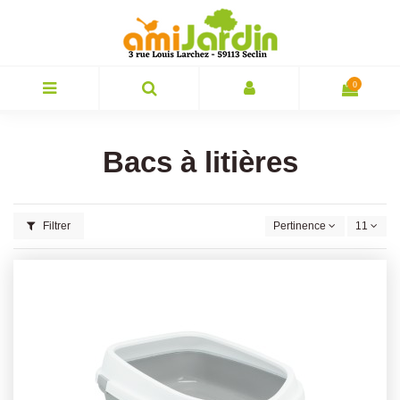
0
Bacs à litières
Filtrer
Pertinence
11