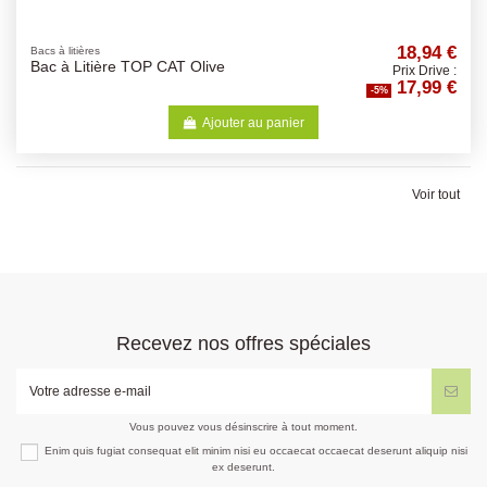
18,94 €
Bacs à litières
Bac à Litière TOP CAT Olive
Prix Drive :
17,99 €
-5%
Ajouter au panier
Voir tout
Recevez nos offres spéciales
Vous pouvez vous désinscrire à tout moment.
Enim quis fugiat consequat elit minim nisi eu occaecat occaecat deserunt aliquip nisi
ex deserunt.