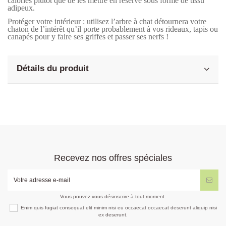
calories plutôt que de les mettre en réserve sous forme de tissu
adipeux.
Protéger votre intérieur : utilisez l’arbre à chat détournera votre
chaton de l’intérêt qu’il porte probablement à vos rideaux, tapis ou
canapés pour y faire ses griffes et passer ses nerfs !
Détails du produit
Recevez nos offres spéciales
Vous pouvez vous désinscrire à tout moment.
Enim quis fugiat consequat elit minim nisi eu occaecat occaecat deserunt aliquip nisi
ex deserunt.