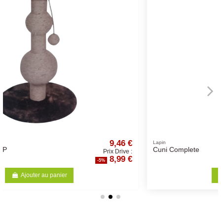
,46 €
38,94 
Lapin
Cuni Complete
Drive :
Prix Drive 
99 €
36,99 
-5%
Ajouter au panier