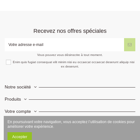
Recevez nos offres spéciales
Vous pouvez vous désinscrire à tout moment.
Enim quis fugiat consequat elit minim nisi eu occaecat occaecat deserunt aliquip nisi
ex deserunt.
Notre société
Produits
Votre compte
En poursuivant votre navigation, vous acceptez l’utilisation de cookies pour
Informations
améliorer votre expérience.
Accepter