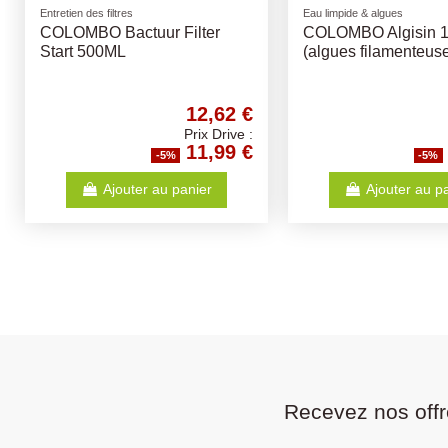
Friandises naturelles
Stérilisateur UV-C pour bassin
Queue de Boeuf 150Gr
Lampe Uv Pl 18W 
G23 - Deux Broches
4,42 €
Prix Drive :
4,20 €
-5%
-5%
Ajouter au panier
Ajouter au pa
Recevez nos offr