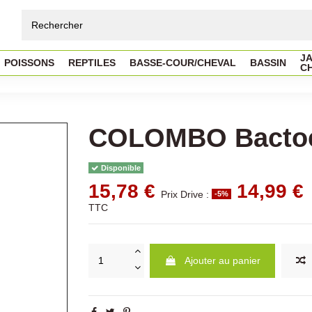
JA
POISSONS
REPTILES
BASSE-COUR/CHEVAL
BASSIN
C
COLOMBO Bactoc
Disponible
15,78 €
14,99 €
Prix Drive :
-5%
TTC
Ajouter au panier