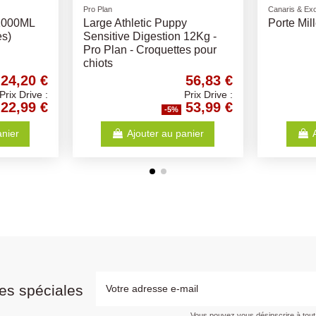
Friandises naturelles
Canaris & Exo
225Mm
Denta Fun Braided Sticks -
MILLET J
Différentes Tailles - friandise
OCTAVE
pour chiens
Moreau
16,84 €
0,89 €
Prix Drive :
Prix Drive :
16,00 €
0,85 €
-5%
nier
Ajouter au panier
A
es spéciales
Vous pouvez vous désinscrire à tou