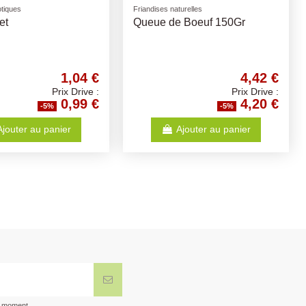
tiques
Entretien des filtres
AUNE 400gr
COLOMBO Bactuur Clean
 BAUCHANT
500ML
3,67 €
10,51 €
Prix Drive :
Prix Drive :
3,49 €
9,98 €
-5%
-5%
jouter au panier
Ajouter au panier
t moment.