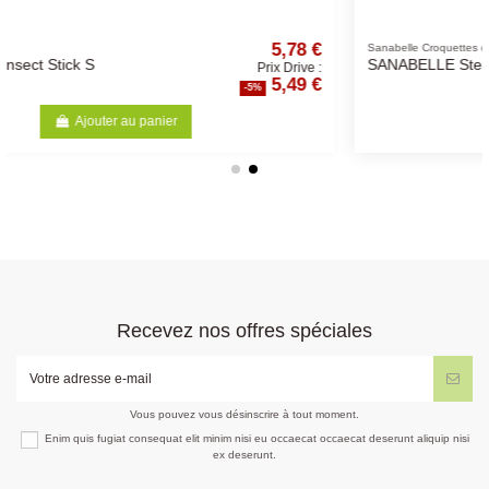
5,78 €
42,
Sanabelle Croquettes chat
SANABELLE Sterilized
Prix Drive :
Prix D
5,49 €
39,
%
-5%
Ajouter au panier
Recevez nos offres spéciales
Vous pouvez vous désinscrire à tout moment.
Enim quis fugiat consequat elit minim nisi eu occaecat occaecat deserunt aliquip nisi
ex deserunt.