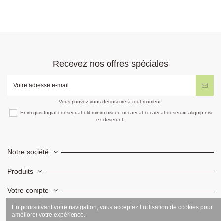
Recevez nos offres spéciales
Vous pouvez vous désinscrire à tout moment.
Enim quis fugiat consequat elit minim nisi eu occaecat occaecat deserunt aliquip nisi
ex deserunt.
Notre société
Produits
Votre compte
En poursuivant votre navigation, vous acceptez l’utilisation de cookies pour
Informations
améliorer votre expérience.