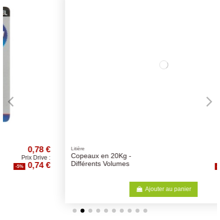
€
14,73 €
Litière
Copeaux en 20Kg -
:
Prix Drive :
€
13,99 €
Différents Volumes
-5%
Ajouter au panier